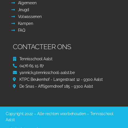
Algemeen
Jeugd
Volwassenen
Kampen
FAQ
CONTACTEER ONS
Tennisschool Aalst
0476 65 15 87
yannick@tennisschool-aalst.be
KTPC Beukenhof - Langestraat 12 - 9300 Aalst
De Snas - Affligemdreef 185 - 9300 Aalst
Copyright 2022 – Alle rechten voorbehouden – Tennisschool
Aalst