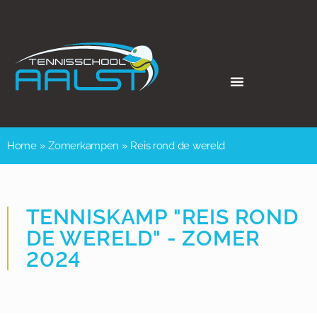
Home
»
Zomerkampen
»
Reis rond de wereld
TENNISKAMP "REIS ROND
DE WERELD" - ZOMER
2024