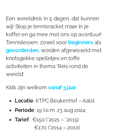
Een wereldreis in 5 dagen, dat kunnen
wij! Stop je tennisracket maar in je
koffer en ga mee met ons op avontuur!
Tennislessen, zowel voor
beginners
als
gevorderden
, worden afgewisseld met
knotsgekke spelletjes en toffe
activiteiten in thema ‘Reis rond de
wereld’.
Kids zijn welkom
vanaf 3 jaar
.
Locatie
: KTPC Beukenhof – Aalst
Periode
: 19 t.e.m. 23 aug 2024
Tarief
: €150 (°2021 – °2015)
€170 (°2014 – 2010)